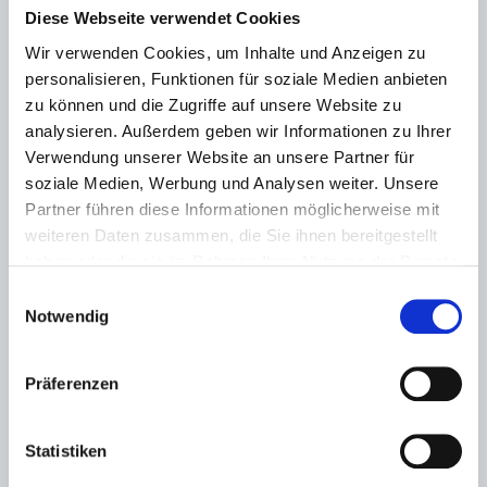
Diese Webseite verwendet Cookies
Wir verwenden Cookies, um Inhalte und Anzeigen zu
personalisieren, Funktionen für soziale Medien anbieten
zu können und die Zugriffe auf unsere Website zu
analysieren. Außerdem geben wir Informationen zu Ihrer
Verwendung unserer Website an unsere Partner für
soziale Medien, Werbung und Analysen weiter. Unsere
Partner führen diese Informationen möglicherweise mit
weiteren Daten zusammen, die Sie ihnen bereitgestellt
haben oder die sie im Rahmen Ihrer Nutzung der Dienste
gesammelt haben.
Einwilligungsauswahl
Notwendig
Präferenzen
Das Restaurant und Café Rondo ist öffentlich und
befindet sich im Haus 3.
Statistiken
Hier servieren wir den Bewohnern vom Haus 3 das