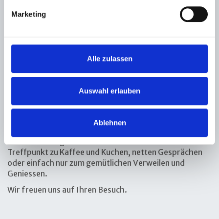
Mittagessen, welches im Pensionspreis der Wohnungen
Marketing
inbegriffen ist.
Externe Gäste und Besucher sind ebenfalls herzlich
willkommen - das Mittagessen für Gäste und Besucher
kann bis am Vormittag bestellt werden.
Alle zulassen
Die aktuellen Mittagsmenüs finden Sie in der
Rubrik
"Restauration & Besuch"
unter
"Die Mittags-
Auswahl erlauben
Menüs"
Ihren Tisch reservieren Sie bitte im Voraus unter
Telefon: 071 292 28 28.
Ablehnen
Vielen Dank.
Am Nachmittag ist das Café Rondo ein beliebter
Treffpunkt zu Kaffee und Kuchen, netten Gesprächen
oder einfach nur zum gemütlichen Verweilen und
Geniessen.
Wir freuen uns auf Ihren Besuch.